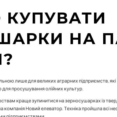
О КУПУВАТИ
ШАРКИ НА П
І?
ільною лише для великих аграрних підприємств, які
ою для просушування олійних культур.
твам краще зупинитися на зерносушарках із твер
а компанія Новий елеватор. Техніка пройшла всі не
ми підприємствами.