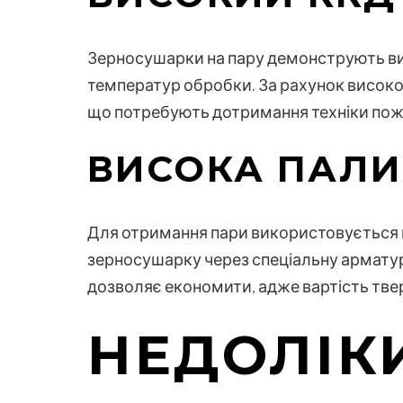
Зерносушарки на пару демонструють вис
температур обробки. За рахунок високог
що потребують дотримання техніки пож
ВИСОКА ПАЛИ
Для отримання пари використовується в
зерносушарку через спеціальну арматуру
дозволяє економити, адже вартість твер
НЕДОЛІК