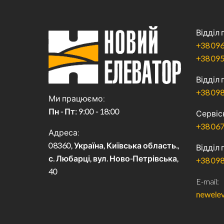
Відділ
+38 096
+38 095
Відділ
+38 098
Ми працюємо
Пн - Пт: 9:00 - 18:00
Сервіс
+38 067
Адреса
08360, Україна, Київська область.,
Відділ 
с. Любарці, вул. Ново-Петрівська,
+38 098
40
E-mail
newelev