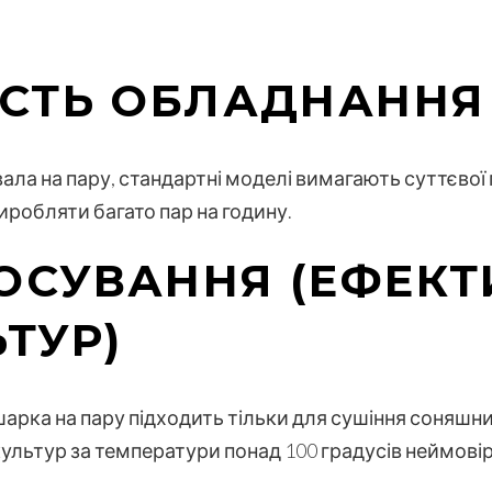
ІСТЬ ОБЛАДНАННЯ
ла на пару, стандартні моделі вимагають суттєвої
иробляти багато пар на годину.
ОСУВАННЯ (ЕФЕКТ
ТУР)
арка на пару підходить тільки для сушіння соняшнику
льтур за температури понад 100 градусів неймові