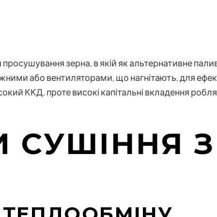
 просушування зерна, в якій як альтернативне пал
жними або вентиляторами, що нагнітають, для ефек
кий ККД, проте високі капітальні вкладення робля
И СУШІННЯ 
 ТЕПЛООБМІНУ