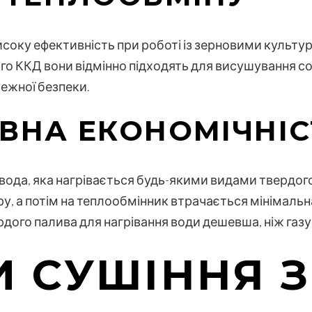
оку ефективність при роботі із зерновими культур
о ККД вони відмінно підходять для висушування сон
ежної безпеки.
ВНА ЕКОНОМІЧНІС
ода, яка нагрівається будь-якими видами твердого
, а потім на теплообмінник втрачається мінімальна 
дого палива для нагрівання води дешевша, ніж газу
И СУШІННЯ 