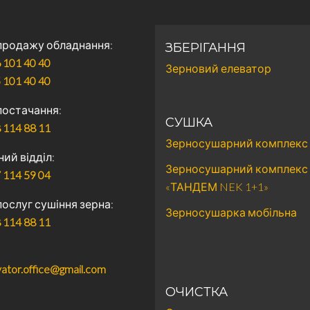
 продажу обладнання
ЗБЕРІГАННЯ
 101 40 40
Зерновий елеватор
 101 40 40
 постачання
СУШКА
 114 88 11
Зерносушарний комплекс
ний відділ
Зерносушарний комплекс
 114 59 04
«ТАНДЕМ NEK 1+1»
послуг сушіння зерна
Зерносушарка мобільна
 114 88 11
ator.office@gmail.com
ОЧИСТКА