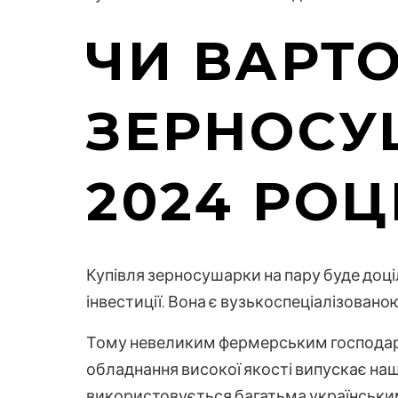
ЧИ ВАРТ
ЗЕРНОСУ
2024 РОЦ
Купівля зерносушарки на пару буде доц
інвестиції. Вона є вузькоспеціалізован
Тому невеликим фермерським господарс
обладнання високої якості випускає наш
використовується багатьма українськи