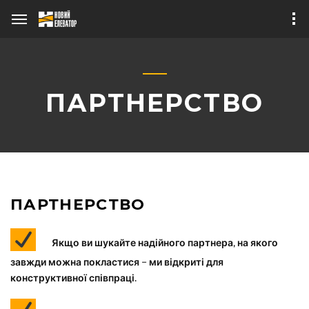
ПАРТНЕРСТВО
Про бізнес
ПАРТНЕРСТВО
Публікації в ЗМІ
Зерносушарний
Теплогенератор
комплекс
Наше обладнання
Якщо ви шукайте надійного партнера, на якого
«ТАНДЕМ 1+1»
завжди можна покластися – ми відкриті для
конструктивної співпраці.
Зерносушарка
мобільна