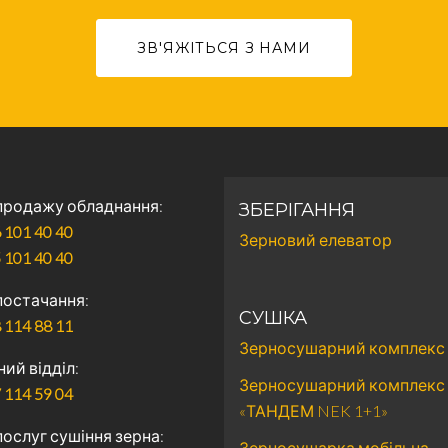
ЗВ'ЯЖІТЬСЯ З НАМИ
 продажу обладнання
ЗБЕРІГАННЯ
 101 40 40
Зерновий елеватор
 101 40 40
 постачання
СУШКА
 114 88 11
Зерносушарний комплекс
ний відділ
Зерносушарний комплекс
 114 59 04
«ТАНДЕМ NEK 1+1»
послуг сушіння зерна
Зерносушарка мобільна