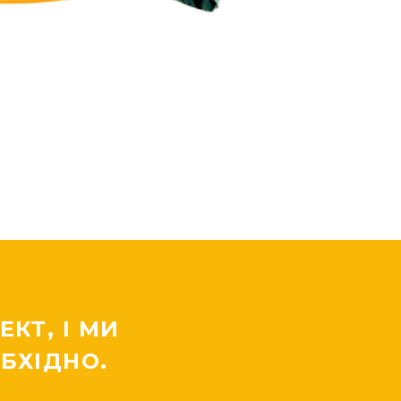
КТ, І МИ
БХІДНО.