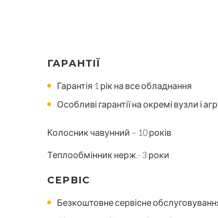
ГАРАНТІЇ
Гарантія 1 рік на все обладнання
Особливі гарантії на окремі вузли і агр
Колосник чавунний – 10 років
Теплообмінник нерж.- 3 роки
СЕРВІС
Безкоштовне сервісне обслуговування