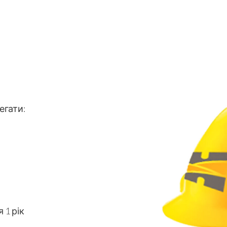
егати:
 1 рік