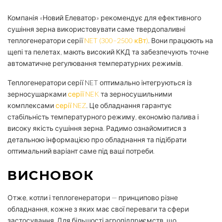
Компанія «Новий Елеватор» рекомендує для ефективного
сушіння зерна використовувати саме твердопаливні
теплогенератори серії
NET (300–2500 кВт)
. Вони працюють на
щепі та пелетах, мають високий ККД та забезпечують точне
автоматичне регулювання температурних режимів.
Теплогенератори серії NET оптимально інтегруються із
зерносушарками
серії NEK
та зерносушильними
комплексами
серії NEZ
. Це обладнання гарантує
стабільність температурного режиму, економію палива і
високу якість сушіння зерна. Радимо ознайомитися з
детальною інформацією про обладнання та підібрати
оптимальний варіант саме під ваші потреби.
ВИСНОВОК
Отже, котли і теплогенератори — принципово різне
обладнання, кожне з яких має свої переваги та сфери
застосування. Для більшості агропідприємств, що