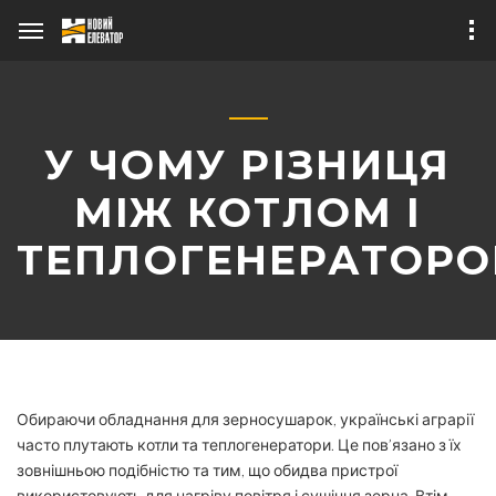
У ЧОМУ РІЗНИЦЯ
МІЖ КОТЛОМ І
ТЕПЛОГЕНЕРАТОР
Про бізнес
Публікації в ЗМІ
Зерносушарний
Теплогенератор
комплекс
Наше обладнання
«ТАНДЕМ 1+1»
Обираючи обладнання для зерносушарок, українські аграрії
часто плутають котли та теплогенератори. Це пов’язано з їх
Зерносушарка
зовнішньою подібністю та тим, що обидва пристрої
мобільна
використовують для нагріву повітря і сушіння зерна. Втім,