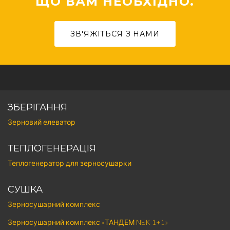
ЩО ВАМ НЕОБХІДНО.
ЗВ'ЯЖІТЬСЯ З НАМИ
ЗБЕРІГАННЯ
Зерновий елеватор
ТЕПЛОГЕНЕРАЦІЯ
Теплогенератор для зерносушарки
СУШКА
Зерносушарний комплекс
Зерносушарний комплекс «ТАНДЕМ NEK 1+1»