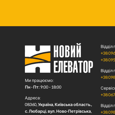
Відділ
+38 096
+38 095
Відділ
+38 098
Ми працюємо
Пн - Пт: 9:00 - 18:00
Сервіс
+38 067
Адреса
08360, Україна, Київська область.,
Відділ 
с. Любарці, вул. Ново-Петрівська,
+38 098