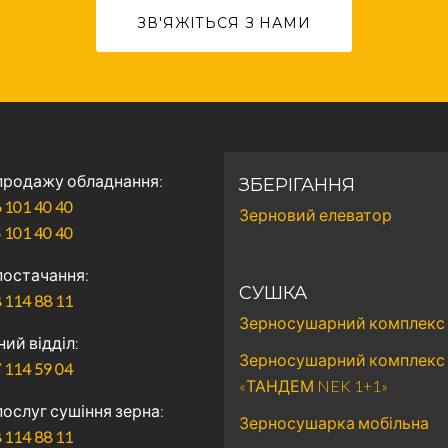
ЗВ'ЯЖІТЬСЯ З НАМИ
 продажу обладнання
ЗБЕРІГАННЯ
 101 40 40
Зерновий елеватор
 101 40 40
 постачання
СУШКА
 114 88 11
Зерносушарний комплекс
ний відділ
Зерносушарний комплекс
 114 59 04
«ТАНДЕМ NEK 1+1»
послуг сушіння зерна
Зерносушарка мобільна
 114 88 11