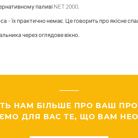
ернативному паливі NET 2000.
оса – їх практично немає. Це говорить про якісне сп
альника через оглядове вікно.
ТЬ НАМ БІЛЬШЕ ПРО ВАШ ПРОЕ
ЄМО ДЛЯ ВАС ТЕ, ЩО ВАМ НЕО