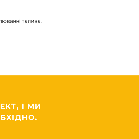
алюванні палива.
КТ, І МИ
БХІДНО.