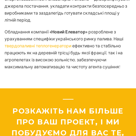
джерела постачання, укладати контракти безпосередньо з
виробниками та заздалегідь готувати складські площі у
літній період.
Обладнання компанії
«Новий Елеватор»
розроблене з
урахуванням специфіки українського ринку палива. Наші
твердопаливні теплогенератори
ефективно та стабільно
працюють як на деревній трісці будь-якої фракції, так і на
агропелетах із високою зольністю, забезпечуючи
максимальну автоматизацію та чистоту агента сушіння!
РОЗКАЖІТЬ НАМ БІЛЬШЕ
ПРО ВАШ ПРОЕКТ, І МИ
ПОБУДУЄМО ДЛЯ ВАС ТЕ,