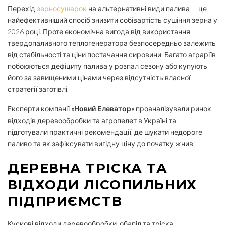
Перехід
зерносушарок
на альтернативні види палива — це
найефективніший спосіб знизити собівартість сушіння зерна у
2026 році. Проте економічна вигода від використання
твердопаливного теплогенератора безпосередньо залежить
від стабільності та ціни постачання сировини. Багато аграріїв
побоюються дефіциту палива у розпал сезону або купують
його за завищеними цінами через відсутність власної
стратегії заготівлі.
Експерти компанії
«Новий Елеватор»
проаналізували ринок
відходів деревообробки та агропелет в Україні та
підготували практичні рекомендації, де шукати недороге
паливо та як зафіксувати вигідну ціну до початку жнив.
ДЕРЕВНА ТРІСКА ТА
ВІДХОДИ ЛІСОПИЛЬНИХ
ПІДПРИЄМСТВ
Кускові відходи деревообробки, обапіл та тріска