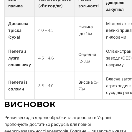
джерело
палива
(кВт·год/кг)
зольності
закупівлі
Древесна
Місцеві лісго
Низька
тріска
4.0 – 4.5
великі прива
(до 1%)
(суха)
пилорами
Пелета з
Олієекстракц
Середня
лузги
4.5 – 4.8
заводи (ОЕЗ)
(2-3%)
соняшнику
напряму
Власна загот
Пелета із
Висока (5-
3.8 – 4.0
агрохолдинг
соломи
7%)
сусідніх регі
ВИСНОВОК
Ринки відходів деревообробки та агропелет в Україні
пропонують достатньо ресурсів для повної
енергонезавежності елеваторів. Головне — диверсифікувати