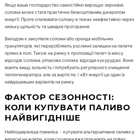
Якщо ваше господарство самостійно вирощує зерновиі,
солома може стати практично безкоштовним джерелом
енергії. Проте спалювати солому в тюках неефективно через
низьку щільність та швидке прогорання.
Виходом є закупівля соломи або оренда мобільних
грануляторів, які переробляють рослинні залишки на пелети
прямо в полі. Також на ринку є пропозиції пелет із міксу
відходів (солома, ріпакова солома, відходи кукурудзи). Вони
мають вищу зольність і потребують регулярного очищення
теплогенератора, але за вартістю 1 кВт енергії це один із
найдешевших варіантів на ринку.
ФАКТОР СЕЗОННОСТІ:
КОЛИ КУПУВАТИ ПАЛИВО
НАЙВИГІДНІШЕ
Найпоширеніша помилка — купувати альтернативне паливо у
вересні чи жовтні, коли сушарки вже працюють на повну