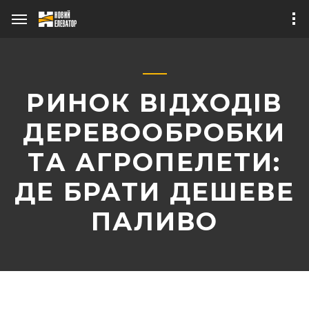
РИНОК ВІДХОДІВ
ДЕРЕВООБРОБКИ
ТА АГРОПЕЛЕТИ:
ДЕ БРАТИ ДЕШЕВЕ
Про бізнес
ПАЛИВО
Публікації в ЗМІ
Зерносушарний
Теплогенератор
комплекс
Наше обладнання
«ТАНДЕМ 1+1»
Зерносушарка
мобільна