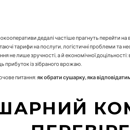
окооперативи дедалі частіше прагнуть перейти на 
таючі тарифи на послуги, логістичні проблеми та н
ння не лише зручності, а й економічної доцільності: 
ь прибуток із зібраного врожаю.
ючове питання:
як обрати сушарку, яка відповідати
ШАРНИЙ КО