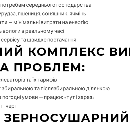
м потребам середнього господарства
урудза, пшениця, соняшник, ячмінь
ети
— мінімальні витрати на енергію
 вологи в реальному часі
ь сервісу та швидке постачання
ИЙ КОМПЛЕКС ВИ
КА ПРОБЛЕМ:
леваторів та їх тарифів
іж збиральною та післязбиральною ділянкою
погодні умови — працює «тут і зараз»
 і черг
Е ЗЕРНОСУШАРНИ