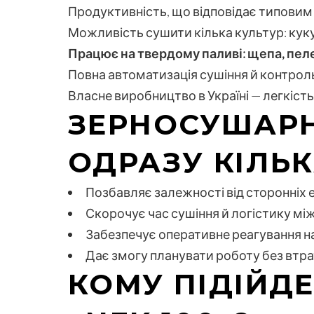
Продуктивність, що відповідає типови
Можливість сушити кілька культур: кук
Працює на твердому паливі: щепа, пел
Повна автоматизація сушіння й контроль
Власне виробництво в Україні — легкіст
ЗЕРНОСУШАРН
ОДРАЗУ КІЛЬ
Позбавляє залежності від сторонніх е
Скорочує час сушіння й логістику м
Забезпечує оперативне реагування на 
Дає змогу планувати роботу без втрат
КОМУ ПІДІЙД