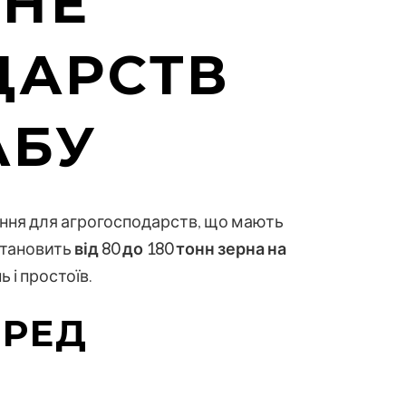
ЕНЕ
ДАРСТВ
АБУ
ення для агрогосподарств, що мають
становить
від 80 до 180 тонн зерна на
 і простоїв.
ЕРЕД