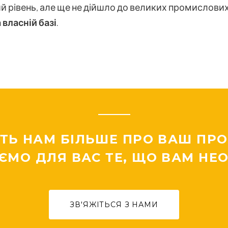
 рівень, але ще не дійшло до великих промислови
 власній базі
.
ТЬ НАМ БІЛЬШЕ ПРО ВАШ ПРОЕ
ЄМО ДЛЯ ВАС ТЕ, ЩО ВАМ НЕО
ЗВ'ЯЖІТЬСЯ З НАМИ