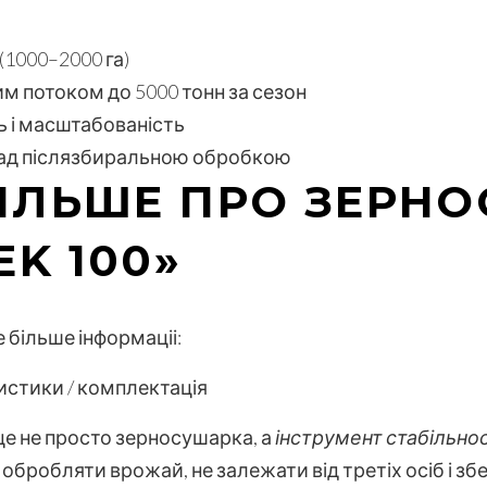
1000–2000 га)
м потоком до 5000 тонн за сезон
ь і масштабованість
 над післязбиральною обробкою
БІЛЬШЕ ПРО ЗЕРН
K 100»
 більше інформаціі:
истики / комплектація
це не просто зерносушарка, а
інструмент стабільнос
робляти врожай, не залежати від третіх осіб і збе