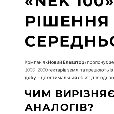
«NEK 100
РІШЕННЯ
СЕРЕДНЬ
Компанія
«Новий Елеватор»
пропонує з
1000–2000 гектарів землі та працюють 
добу
— це оптимальний обсяг для одного
ЧИМ ВИРІЗНЯЄ
АНАЛОГІВ?