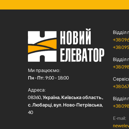
Відділ
+38 096
+38 095
Відділ
+38 098
Ми працюємо
Пн - Пт: 9:00 - 18:00
Сервіс
+38 067
Адреса
08360, Україна, Київська область.,
Відділ 
с. Любарці, вул. Ново-Петрівська,
+38 098
40
E-mail
newelev