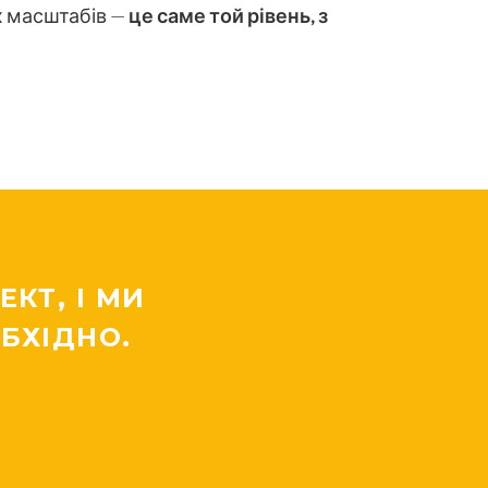
х масштабів —
це саме той рівень, з
КТ, І МИ
БХІДНО.