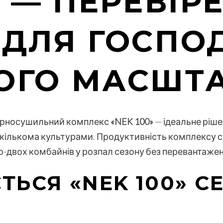
» — ПЕРЕВІР
 ДЛЯ ГОСПО
ОГО МАСШТ
ерносушильний комплекс
«NEK 100»
— ідеальне ріш
із кількома культурами. Продуктивність комплексу 
-двох комбайнів у розпал сезону без перевантажень
ТЬСЯ «NEK 100» С