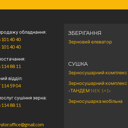
 продажу обладнання
ЗБЕРІГАННЯ
 101 40 40
Зерновий елеватор
 101 40 40
 постачання
СУШКА
 114 88 11
Зерносушарний комплекс
ний відділ
Зерносушарний комплекс
 114 59 04
«ТАНДЕМ NEK 1+1»
послуг сушіння зерна
Зерносушарка мобільна
 114 88 11
ator.office@gmail.com