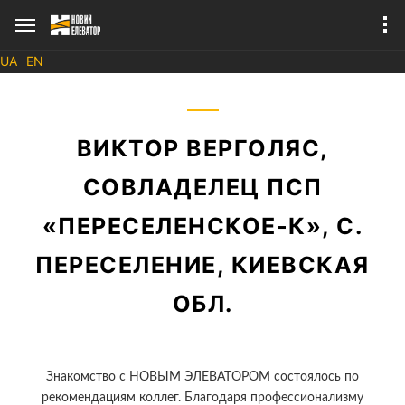
UA
EN
ВИКТОР ВЕРГОЛЯС,
СОВЛАДЕЛЕЦ ПСП
«ПЕРЕСЕЛЕНСКОЕ-К», С.
О бизнесе
ПЕРЕСЕЛЕНИЕ, КИЕВСКАЯ
Публикации в СМИ
Зерносушильный
Теплогенераторы
комплекс
Наше оборудование
ОБЛ.
«ТАНДЕМ 1+1»
Зерносушилка
мобильная
Знакомство с НОВЫМ ЭЛЕВАТОРОМ состоялось по
рекомендациям коллег. Благодаря профессионализму