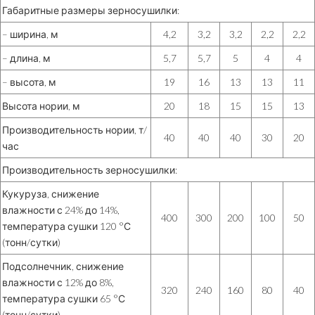
Габаритные размеры зерносушилки:
– ширина, м
4,2
3,2
3,2
2,2
2,2
– длина, м
5,7
5,7
5
4
4
– высота, м
19
16
13
13
11
Высота нории, м
20
18
15
15
13
Производительность нории, т/
40
40
40
30
20
час
Производительность зерносушилки:
Кукуруза, снижение
влажности с 24% до 14%,
400
300
200
100
50
температура сушки 120 °С
(тонн/сутки)
Подсолнечник, снижение
влажности с 12% до 8%,
320
240
160
80
40
температура сушки 65 °С
(тонн/сутки)