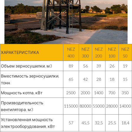
NEZ
NEZ
NEZ
NEZ
NEZ
ХАРАКТЕРИСТИКА
400
300
200
100
50
Объем зерносушилки, м3
89
56
39
26
19
Вместимость зерносушилки,
65
42
28
18
15
тонн
Мощность котла, кВт
2500
2000
1400
700
350
Производительность
115000
80000
55000
28000
14000
вентилятора, м3
Установленная мощность
57
45,5
32,5
25,5
18,4
электрооборудования, кВт