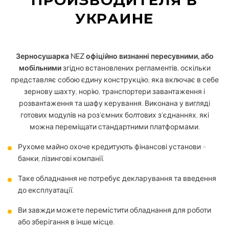
УКРАИНЕ
Зерносушарка NEZ офіційно визнанні пересувними, або
мобільними
згідно встановлених регламентів, оскільки
представляє собою єдину конструкцію, яка включає в себе
зернову шахту, норію, транспортери завантаження і
розвантаження та шафу керування. Виконана у вигляді
готових модулів на роз’ємних болтових з’єднаннях, які
можна переміщати стандартними платформами.
Рухоме майно охоче кредитують фінансові установи –
банки, лізингові компанії.
Таке обладнання не потребує декларування та введення
до експлуатації.
Ви завжди можете перемістити обладнання для роботи
або зберігання в інше місце.