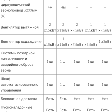
циркуляционный
4м
4м
—
—
—
зернопровод ø200мм
(м)
2
2
2
1
1
Вентилятор вытяжной
х15кВт
х11кВт
х7.5кВт
х11кВт
х7.5кВт
1
1
1
1
Вентилятор охдаждения
1 х3кВт
х15кВт
х11кВт
х7.5кВт
х5.5кВт
Системы пожарной
сигнализации и
1 шт
1 шт
1 шт
1 шт
1 шт
аварийного сброса
зерна
Шкаф
автоматизированного
1 шт
1 шт
1 шт
1 шт
1 шт
управления
Бесплатная доставка
Есть
Есть
Нет
Нет
Нет
Пусконаладочные
Есть
Есть
Есть
Есть
Есть