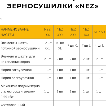
ЗЕРНОСУШИЛКИ «NEZ»
<
НАИМЕНОВАНИЕ
NEZ
NEZ
NEZ
NEZ
NEZ 50
ЧАСТЕЙ
400
300
200
100
Элементы шахты
12 шт
10 шт
7 шт XL
7 шт L
4 шт L
поточной зерносушилки
XXL
XL
Элементы шахты для
2 шт
2 шт
2 шт
2 шт
2 шт
накопления зерна
Нория загрузочная
1 шт
1 шт
1 шт
1 шт
1 шт
Нория разгрузочная
1 шт
1 шт
1 шт
1 шт
1 шт
Механизм подачи зерна
с электродвигателем
1 шт
1 шт
1 шт
1 шт
1 шт
0,55 кВт
Футерованный