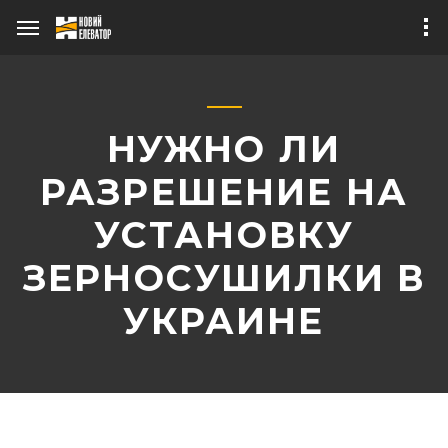
НУЖНО ЛИ
РАЗРЕШЕНИЕ НА
УСТАНОВКУ
ЗЕРНОСУШИЛКИ В
О бизнесе
УКРАИНЕ
Публикации в СМИ
Зерносушильный
Теплогенераторы
комплекс
Наше оборудование
«ТАНДЕМ 1+1»
Зерносушилка
мобильная