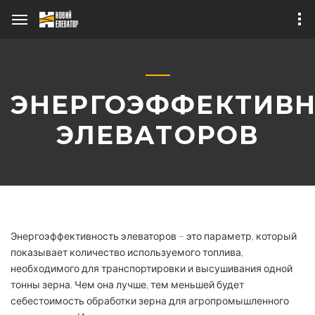
ЭНЕРГОЭФФЕКТИВ
ЭЛЕВАТОРОВ
О бизнесе
Публикации в СМИ
Зерносушильный
Теплогенераторы
комплекс
Энергоэффективность элеваторов – это параметр, который
Наше оборудование
показывает количество используемого топлива,
«ТАНДЕМ 1+1»
необходимого для транспортировки и высушивания одной
тонны зерна. Чем она лучше, тем меньшей будет
Зерносушилка
себестоимость обработки зерна для агропромышленного
мобильная